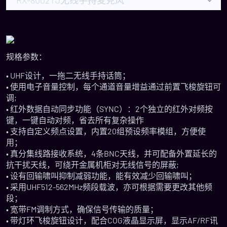
RX-8002TJ无线手持麦克风
规格参数：
• UHF设计，一拖二无线手持话筒；
• 使用电子音量控制，每个通道音量增益通过前置飞梭旋钮可
调;
• 红外数据自动同步功能（SYNC）：2个独立的红外对频按
键，一键自动对频，省去所有复杂操作
• 支持自定义频点设置，内置20组预设频率模组，方便使
用；
• 真分集线路接收系统，4条BNC天线，并可配备外置延长的
抗干扰天线，可绕开金属机柜对无线信号的屏蔽;
• 设有回输啸叫抑制减弱功能，能有效减少回输啸叫；
• 采用UHF512-562MHz频段载波，亦可根据需要更改其他频
段；
• 宽带FM调制方式，确保信号传输的质量；
• 带灯环飞梭旋钮设计，配合COG液晶显示屏，显示AF/RF讯