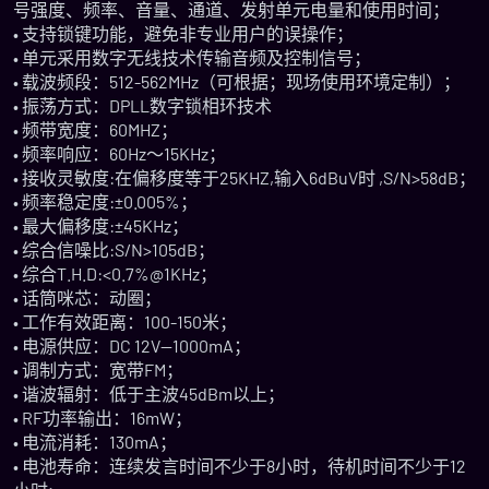
号强度、频率、音量、通道、发射单元电量和使用时间；
• 支持锁键功能，避免非专业用户的误操作；
• 单元采用数字无线技术传输音频及控制信号；
• 载波频段：512-562MHz（可根据；现场使用环境定制）；
• 振荡方式：DPLL数字锁相环技术
• 频带宽度：60MHZ；
• 频率响应：60Hz～15KHz；
• 接收灵敏度:在偏移度等于25KHZ,输入6dBuV时 ,S/N>58dB；
• 频率稳定度:±0.005%；
• 最大偏移度:±45KHz；
• 综合信噪比:S/N>105dB；
• 综合T.H.D:<0.7%@1KHz；
• 话筒咪芯：动圈；
• 工作有效距离：100-150米；
• 电源供应：DC 12V--1000mA；
• 调制方式：宽带FM；
• 谐波辐射：低于主波45dBm以上；
• RF功率输出：16mW；
• 电流消耗：130mA；
• 电池寿命：连续发言时间不少于8小时，待机时间不少于12