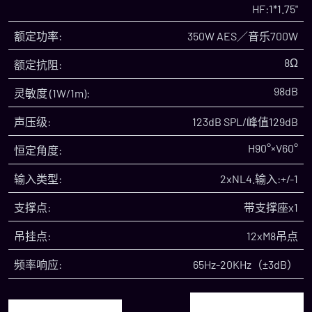
HF:1*1.75"
额定功率:
350W AES／音乐700W
8Ω
额定抗阻:
98dB
灵敏度 (1W/1m):
声压级:
123dB SPL/峰值129dB
H90°×V60°
恒定角度:
输入类型:
2xNL4.输入:+/-1
支撑点:
带支撑座x1
吊挂点:
12xM8吊点
频率响应:
65Hz-20KHz（±3dB）